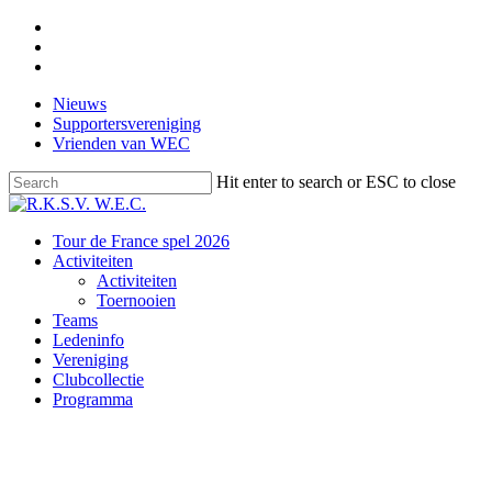
Skip
facebook
to
instagram
main
email
content
Nieuws
Supportersvereniging
Vrienden van WEC
Hit enter to search or ESC to close
Close
Search
Menu
Tour de France spel 2026
Activiteiten
Activiteiten
Toernooien
Teams
Ledeninfo
Vereniging
Clubcollectie
Programma