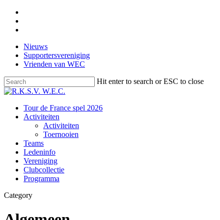
Skip
facebook
to
instagram
main
email
content
Nieuws
Supportersvereniging
Vrienden van WEC
Hit enter to search or ESC to close
Close
Search
Menu
Tour de France spel 2026
Activiteiten
Activiteiten
Toernooien
Teams
Ledeninfo
Vereniging
Clubcollectie
Programma
Category
Algemeen