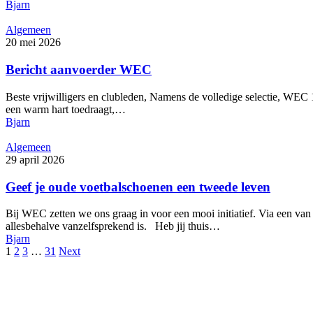
Bjarn
Algemeen
20 mei 2026
Bericht aanvoerder WEC
Beste vrijwilligers en clubleden, Namens de volledige selectie, WEC 
een warm hart toedraagt,…
Bjarn
Algemeen
29 april 2026
Geef je oude voetbalschoenen een tweede leven
Bij WEC zetten we ons graag in voor een mooi initiatief. Via een v
allesbehalve vanzelfsprekend is. Heb jij thuis…
Bjarn
1
2
3
…
31
Next