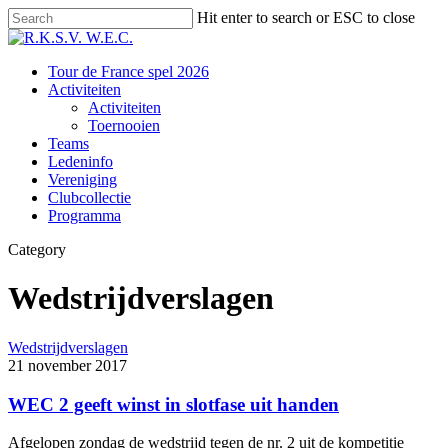
Skip
Hit enter to search or ESC to close
to
Close
main
Search
content
Menu
Tour de France spel 2026
Activiteiten
Activiteiten
Toernooien
Teams
Ledeninfo
Vereniging
Clubcollectie
Programma
Category
Wedstrijdverslagen
Wedstrijdverslagen
21 november 2017
WEC 2 geeft winst in slotfase uit handen
Afgelopen zondag de wedstrijd tegen de nr. 2 uit de kompetitie