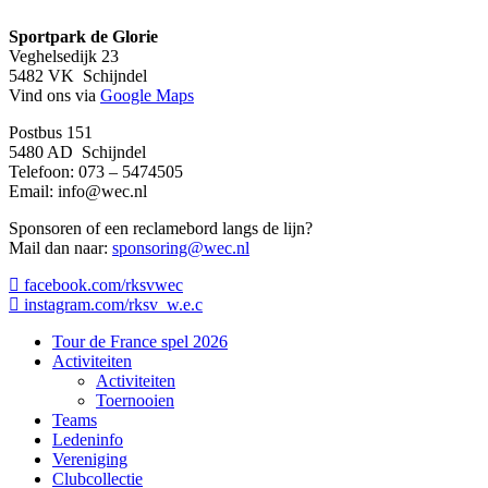
Sportpark de Glorie
Veghelsedijk 23
5482 VK Schijndel
Vind ons via
Google Maps
Postbus 151
5480 AD Schijndel
Telefoon: 073 – 5474505
Email:
info@wec.nl
Sponsoren of een reclamebord langs de lijn?
Mail dan naar:
sponsoring@wec.nl
facebook.com/rksvwec
instagram.com/rksv_w.e.c
Close
Tour de France spel 2026
Menu
Activiteiten
Activiteiten
Toernooien
Teams
Ledeninfo
Vereniging
Clubcollectie