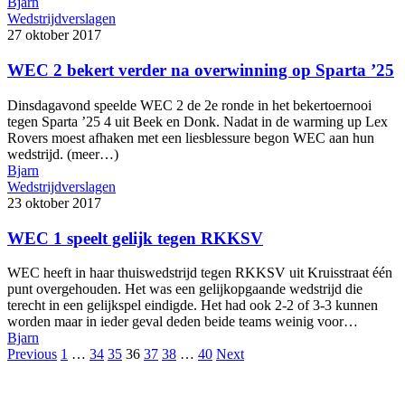
Bjarn
Wedstrijdverslagen
27 oktober 2017
WEC 2 bekert verder na overwinning op Sparta ’25
Dinsdagavond speelde WEC 2 de 2e ronde in het bekertoernooi
tegen Sparta ’25 4 uit Beek en Donk. Nadat in de warming up Lex
Rovers moest afhaken met een liesblessure begon WEC aan hun
wedstrijd. (meer…)
Bjarn
Wedstrijdverslagen
23 oktober 2017
WEC 1 speelt gelijk tegen RKKSV
WEC heeft in haar thuiswedstrijd tegen RKKSV uit Kruisstraat één
punt overgehouden. Het was een gelijkopgaande wedstrijd die
terecht in een gelijkspel eindigde. Het had ook 2-2 of 3-3 kunnen
worden maar in ieder geval deden beide teams weinig voor…
Bjarn
Previous
1
…
34
35
36
37
38
…
40
Next