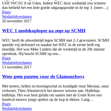
UDI’19/CSU 8 uit Uden. Indien WEC deze wedstrijd zou winnen
dan behield het een hele goede uitgangspositie in de top 3. (meer…)
Bjarn
Wedstrijdverslagen
20 november 2017
WEC 1 medekoploper na zege op SCMH
WEC heeft de uitwedstrijd tegen SCMH met 2-3 gewonnen. SCMH
speelde vrij defensief en maakte het WEC in de eerste helft erg
moeilijk. Het was Mike Linders die de wedstrijd in de 29e minuut
openbrak. Hij bracht SCMH op een…
Bjarn
Wedstrijdverslagen
13 november 2017
Weer geen punten voor de Glamourboys
Met toeters, bellen en hoorngeschal zo kondigde onze Messias, onze
verlosser, Theo Abramovich het nieuwe seizoen aan. Halleluja,
halleluja. Het was hem gelukt om samen met de Grote Kees een
handvol nieuwe jonge spelers op de kop te tikken. Lang…
Bjarn
Wedstrijdverslagen