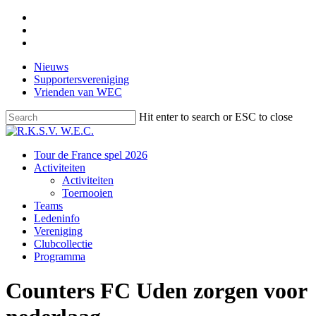
Skip
facebook
to
instagram
main
email
content
Nieuws
Supportersvereniging
Vrienden van WEC
Hit enter to search or ESC to close
Close
Search
Menu
Tour de France spel 2026
Activiteiten
Activiteiten
Toernooien
Teams
Ledeninfo
Vereniging
Clubcollectie
Programma
Counters FC Uden zorgen voor