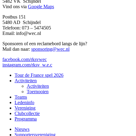
5482 VK Schijndel
Vind ons via
Google Maps
Postbus 151
5480 AD Schijndel
Telefoon: 073 – 5474505
Email:
info@wec.nl
Sponsoren of een reclamebord langs de lijn?
Mail dan naar:
sponsoring@wec.nl
facebook.com/rksvwec
instagram.com/rksv_w.e.c
Close
Tour de France spel 2026
Menu
Activiteiten
Activiteiten
Toernooien
Teams
Ledeninfo
Vereniging
Clubcollectie
Programma
Nieuws
Supportersvereniging