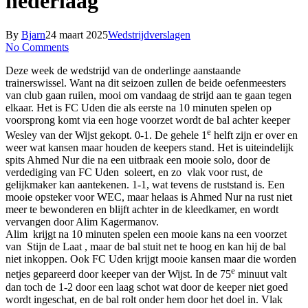
nederlaag
By
Bjarn
24 maart 2025
Wedstrijdverslagen
No Comments
Deze week de wedstrijd van de onderlinge aanstaande
trainerswissel. Want na dit seizoen zullen de beide oefenmeesters
van club gaan ruilen, mooi om vandaag de strijd aan te gaan tegen
elkaar. Het is FC Uden die als eerste na 10 minuten spelen op
voorsprong komt via een hoge voorzet wordt de bal achter keeper
e
Wesley van der Wijst gekopt. 0-1. De gehele 1
helft zijn er over en
weer wat kansen maar houden de keepers stand. Het is uiteindelijk
spits Ahmed Nur die na een uitbraak een mooie solo, door de
verdediging van FC Uden soleert, en zo vlak voor rust, de
gelijkmaker kan aantekenen. 1-1, wat tevens de ruststand is. Een
mooie opsteker voor WEC, maar helaas is Ahmed Nur na rust niet
meer te bewonderen en blijft achter in de kleedkamer, en wordt
vervangen door Alim Kagermanov.
Alim krijgt na 10 minuten spelen een mooie kans na een voorzet
van Stijn de Laat , maar de bal stuit net te hoog en kan hij de bal
niet inkoppen. Ook FC Uden krijgt mooie kansen maar die worden
e
netjes gepareerd door keeper van der Wijst. In de 75
minuut valt
dan toch de 1-2 door een laag schot wat door de keeper niet goed
wordt ingeschat, en de bal rolt onder hem door het doel in. Vlak