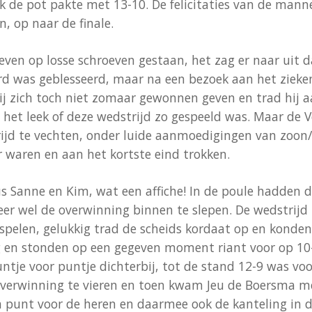
jk de pot pakte met 13-10. De felicitaties van de ma
, op naar de finale.
 even op losse schroeven gestaan, het zag er naar uit 
rd was geblesseerd, maar na een bezoek aan het zieke
ij zich toch niet zomaar gewonnen geven en trad hij a
 het leek of deze wedstrijd zo gespeeld was. Maar de V
rijd te vechten, onder luide aanmoedigingen van zoon
r waren en aan het kortste eind trokken.
sus Sanne en Kim, wat een affiche! In de poule hadden 
er wel de overwinning binnen te slepen. De wedstrij
spelen, gelukkig trad de scheids kordaat op en konde
g en stonden op een gegeven moment riant voor op 10-
e voor puntje dichterbij, tot de stand 12-9 was voo
verwinning te vieren en toen kwam Jeu de Boersma met
 punt voor de heren en daarmee ook de kanteling in d