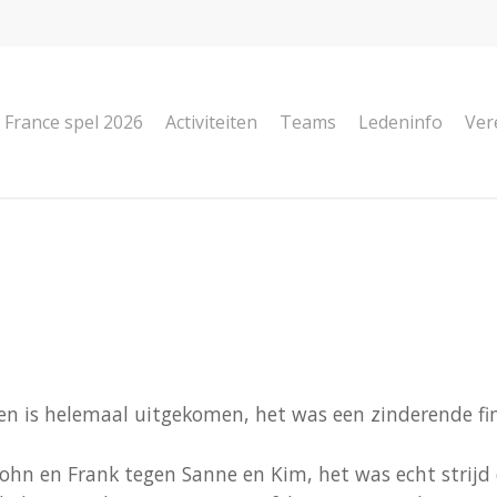
 HET JEU DE BOULES TOERNOOI
 France spel 2026
Activiteiten
Teams
Ledeninfo
Ver
en is helemaal uitgekomen, het was een zinderende fi
t John en Frank tegen Sanne en Kim, het was echt strij