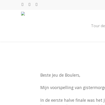
Skip
facebook
instagram
email
to
DIT ZIJN DE WINNAARS VAN
main
content
4 juli 2025
Supportersvereniging
Tour de
Beste Jeu de Boulers,
Mijn voorspelling van gistermorg
In de eerste halve finale was he