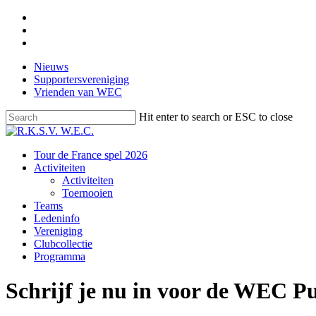
Skip
facebook
to
instagram
main
email
content
Nieuws
Supportersvereniging
Vrienden van WEC
Hit enter to search or ESC to close
Close
Search
Menu
Tour de France spel 2026
Activiteiten
Activiteiten
Toernooien
Teams
Ledeninfo
Vereniging
Clubcollectie
Programma
Schrijf je nu in voor de WEC P