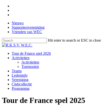
Skip
facebook
to
instagram
main
email
content
Nieuws
Supportersvereniging
Vrienden van WEC
Hit enter to search or ESC to close
Close
Search
Menu
Tour de France spel 2026
Activiteiten
Activiteiten
Toernooien
Teams
Ledeninfo
Vereniging
Clubcollectie
Programma
Tour de France spel 2025