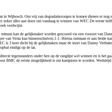
t in Wijbosch. Om vrij van degradatiezorgen te komen dienen er nog een
ie er zeker alles aan doen om vandaag te winnen van WEC De eerste helf
hoek verdwijnt.
0e minuut kan de gelijkmaker worden gescoord via een voorzet van Da
eeper van Vesta kan binnenschuiven.1-1. Hierna ontstaan er aan beide ka
C is 3 keer dicht bij de gelijkmaken maar de inzet van Danny Verbake
pbal eindigt op de lat.
recte tegenstanders onder hen op de ranglijst wel winnen en is het ga
 voor BMC de eerste mogelijkheid is om kampioen te worden. Wedstrijd