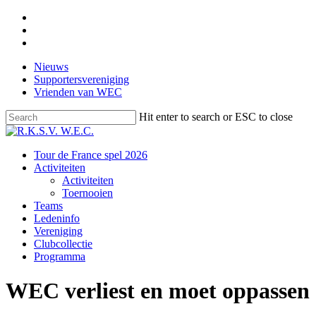
Skip
facebook
to
instagram
main
email
content
Nieuws
Supportersvereniging
Vrienden van WEC
Hit enter to search or ESC to close
Close
Search
Menu
Tour de France spel 2026
Activiteiten
Activiteiten
Toernooien
Teams
Ledeninfo
Vereniging
Clubcollectie
Programma
WEC verliest en moet oppassen