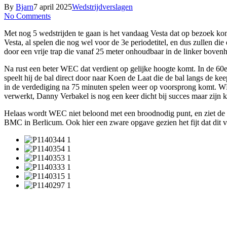
By
Bjarn
7 april 2025
Wedstrijdverslagen
No Comments
Met nog 5 wedstrijden te gaan is het vandaag Vesta dat op bezoek kom
Vesta, al spelen die nog wel voor de 3e periodetitel, en dus zullen d
door een vrije trap die vanaf 25 meter onhoudbaar in de linker boven
Na rust een beter WEC dat verdient op gelijke hoogte komt. In de 6
speelt hij de bal direct door naar Koen de Laat die de bal langs de k
in de verdediging na 75 minuten spelen weer op voorsprong komt. WE
verwerkt, Danny Verbakel is nog een keer dicht bij succes maar zijn ko
Helaas wordt WEC niet beloond met een broodnodig punt, en ziet de di
BMC in Berlicum. Ook hier een zware opgave gezien het fijt dat dit