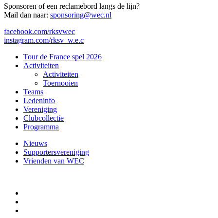
Sponsoren of een reclamebord langs de lijn?
Mail dan naar:
sponsoring@wec.nl
facebook.com/rksvwec
instagram.com/rksv_w.e.c
Close
Tour de France spel 2026
Menu
Activiteiten
Activiteiten
Toernooien
Teams
Ledeninfo
Vereniging
Clubcollectie
Programma
Nieuws
Supportersvereniging
Vrienden van WEC
facebook
instagram
email