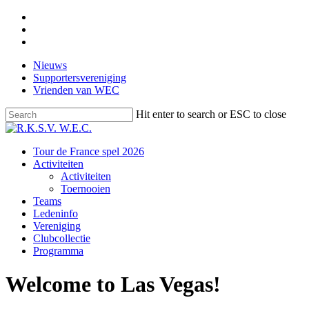
Skip
facebook
to
instagram
main
email
content
Nieuws
Supportersvereniging
Vrienden van WEC
Hit enter to search or ESC to close
Close
Search
Menu
Tour de France spel 2026
Activiteiten
Activiteiten
Toernooien
Teams
Ledeninfo
Vereniging
Clubcollectie
Programma
Welcome to Las Vegas!