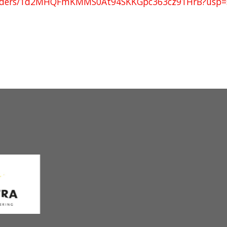
e/folders/1d2MHQFmKMMS0At94SKKGpc363cz91HrB?usp=s