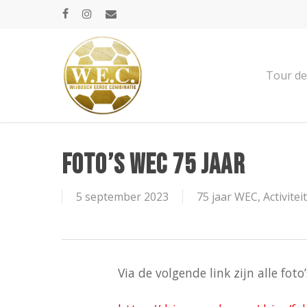
Skip
facebook
instagram
email
to
main
content
Tour de
FOTO’S WEC 75 JAAR
5 september 2023
75 jaar WEC
,
Activitei
Via de volgende link zijn alle fo