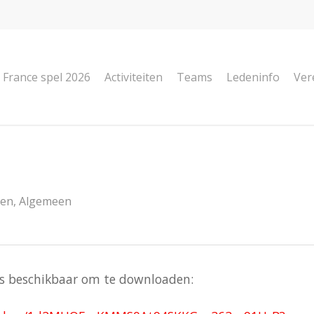
 France spel 2026
Activiteiten
Teams
Ledeninfo
Ver
ten
,
Algemeen
to’s beschikbaar om te downloaden: