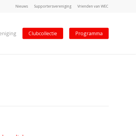
Nieuws
Supportersvereniging
Vrienden van WEC
eniging
Clubcollectie
Programma