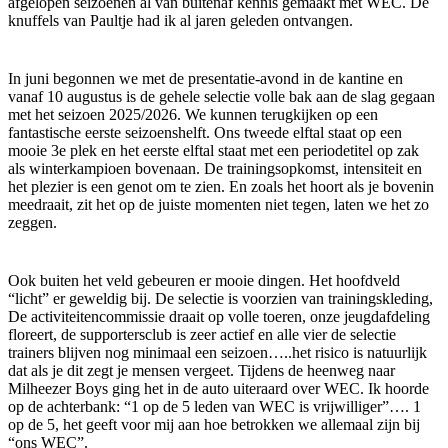
afgelopen seizoenen al van buitenaf kennis gemaakt met WEC. De
knuffels van Paultje had ik al jaren geleden ontvangen.
In juni begonnen we met de presentatie-avond in de kantine en
vanaf 10 augustus is de gehele selectie volle bak aan de slag gegaan
met het seizoen 2025/2026. We kunnen terugkijken op een
fantastische eerste seizoenshelft. Ons tweede elftal staat op een
mooie 3e plek en het eerste elftal staat met een periodetitel op zak
als winterkampioen bovenaan. De trainingsopkomst, intensiteit en
het plezier is een genot om te zien. En zoals het hoort als je bovenin
meedraait, zit het op de juiste momenten niet tegen, laten we het zo
zeggen.
Ook buiten het veld gebeuren er mooie dingen. Het hoofdveld
“licht” er geweldig bij. De selectie is voorzien van trainingskleding,
De activiteitencommissie draait op volle toeren, onze jeugdafdeling
floreert, de supportersclub is zeer actief en alle vier de selectie
trainers blijven nog minimaal een seizoen…..het risico is natuurlijk
dat als je dit zegt je mensen vergeet. Tijdens de heenweg naar
Milheezer Boys ging het in de auto uiteraard over WEC. Ik hoorde
op de achterbank: “1 op de 5 leden van WEC is vrijwilliger”…. 1
op de 5, het geeft voor mij aan hoe betrokken we allemaal zijn bij
“ons WEC”.