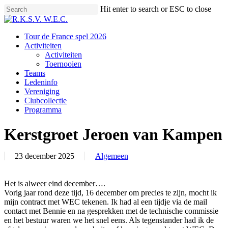
Skip
Hit enter to search or ESC to close
to
Close
main
Search
content
Menu
Tour de France spel 2026
Activiteiten
Activiteiten
Toernooien
Teams
Ledeninfo
Vereniging
Clubcollectie
Programma
Kerstgroet Jeroen van Kampen
23 december 2025
Algemeen
Het is alweer eind december….
Vorig jaar rond deze tijd, 16 december om precies te zijn, mocht ik
mijn contract met WEC tekenen. Ik had al een tijdje via de mail
contact met Bennie en na gesprekken met de technische commissie
en het bestuur waren we het snel eens. Als tegenstander had ik de