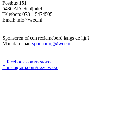
Postbus 151
5480 AD Schijndel
Telefoon: 073 – 5474505
Email:
info@wec.nl
Sponsoren of een reclamebord langs de lijn?
Mail dan naar:
sponsoring@wec.nl
facebook.com/rksvwec
instagram.com/rksv_w.e.c